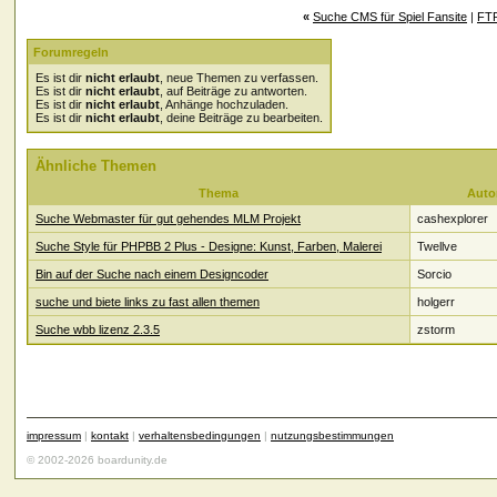
«
Suche CMS für Spiel Fansite
|
FTP
Forumregeln
Es ist dir
nicht erlaubt
, neue Themen zu verfassen.
Es ist dir
nicht erlaubt
, auf Beiträge zu antworten.
Es ist dir
nicht erlaubt
, Anhänge hochzuladen.
Es ist dir
nicht erlaubt
, deine Beiträge zu bearbeiten.
Ähnliche Themen
Thema
Auto
Suche Webmaster für gut gehendes MLM Projekt
cashexplorer
Suche Style für PHPBB 2 Plus - Designe: Kunst, Farben, Malerei
Twellve
Bin auf der Suche nach einem Designcoder
Sorcio
suche und biete links zu fast allen themen
holgerr
Suche wbb lizenz 2.3.5
zstorm
impressum
|
kontakt
|
verhaltensbedingungen
|
nutzungsbestimmungen
© 2002-2026 boardunity.de