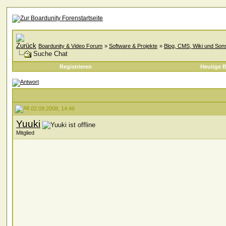
Boardunity & Video Forum
»
Software & Projekte
»
Blog, CMS, Wiki und Sons
Suche Chat
Registrieren
Heutige B
02.09.2008, 14:46
Yuuki
Mitglied