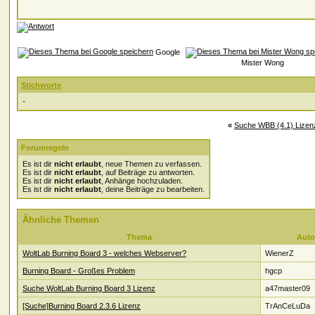
Google
Mister Wong
Stichworte
-
«
Suche WBB (4.1) Lizen
Forumregeln
Es ist dir
nicht erlaubt
, neue Themen zu verfassen.
Es ist dir
nicht erlaubt
, auf Beiträge zu antworten.
Es ist dir
nicht erlaubt
, Anhänge hochzuladen.
Es ist dir
nicht erlaubt
, deine Beiträge zu bearbeiten.
Ähnliche Themen
Thema
Auto
WoltLab Burning Board 3 - welches Webserver?
WienerZ
Burning Board - Großes Problem
hgcp
Suche WoltLab Burning Board 3 Lizenz
a47master09
[Suche]Burning Board 2.3.6 Lizenz
TrAnCeLuDa