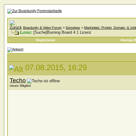
Boardunity & Video Forum
»
Sonstiges
»
Marktplatz: Projekt, Domain- & Jo
Lizenz:
[Suche]Burning Board 4.1 Lizenz
Registrieren
Heutige B
07.08.2015, 16:29
Techo
neues Mitglied