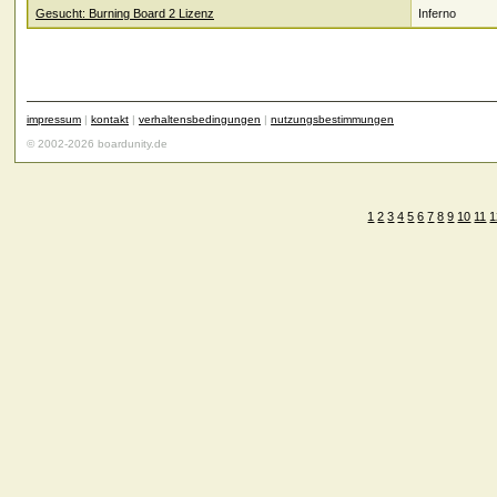
Gesucht: Burning Board 2 Lizenz
Inferno
impressum
|
kontakt
|
verhaltensbedingungen
|
nutzungsbestimmungen
© 2002-2026 boardunity.de
1
2
3
4
5
6
7
8
9
10
11
1