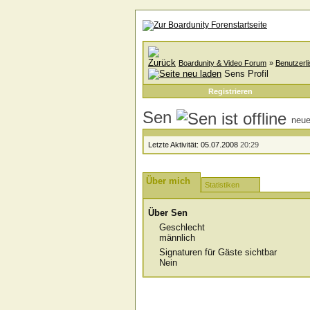
Boardunity & Video Forum
»
Benutzerli
Sens Profil
Registrieren
Sen
neue
Letzte Aktivität:
05.07.2008
20:29
Über mich
Statistiken
Über Sen
Geschlecht
männlich
Signaturen für Gäste sichtbar
Nein