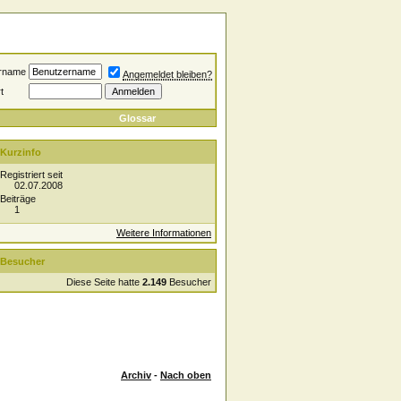
rname
Angemeldet bleiben?
t
Glossar
Kurzinfo
Registriert seit
02.07.2008
Beiträge
1
Weitere Informationen
Besucher
Diese Seite hatte
2.149
Besucher
Archiv
-
Nach oben