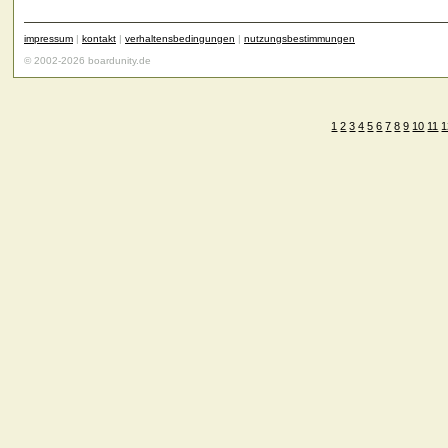
impressum
|
kontakt
|
verhaltensbedingungen
|
nutzungsbestimmungen
© 2002-2026 boardunity.de
1
2
3
4
5
6
7
8
9
10
11
1