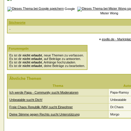
Google
Mister Wong
Stichworte
-
«
esello.de - Marktpla
Forumregeln
Es ist dir
nicht erlaubt
, neue Themen zu verfassen.
Es ist dir
nicht erlaubt
, auf Beiträge zu antworten.
Es ist dir
nicht erlaubt
, Anhänge hochzuladen.
Es ist dir
nicht erlaubt
, deine Beiträge zu bearbeiten.
Ähnliche Themen
Thema
Auto
Ich werde Papa - Community sucht Moderatoren
Papa-Ramsy
Unbeatable sucht Dich!
Unbeatable
Freie Chaos Republik (MN) sucht Einwohner
Dr.Chaos
Deine Stimme gegen Rechts sucht Unterstützung
Morgo