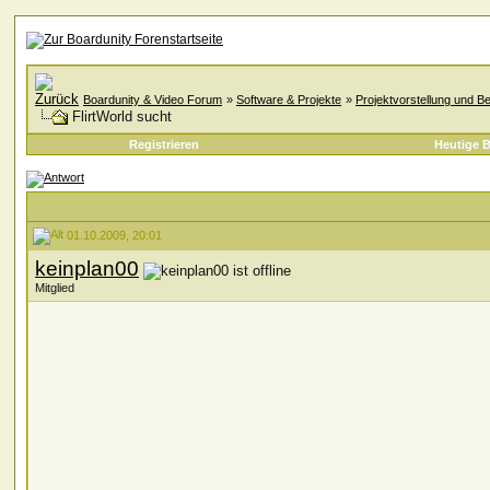
Boardunity & Video Forum
»
Software & Projekte
»
Projektvorstellung und B
FlirtWorld sucht
Registrieren
Heutige B
01.10.2009, 20:01
keinplan00
Mitglied