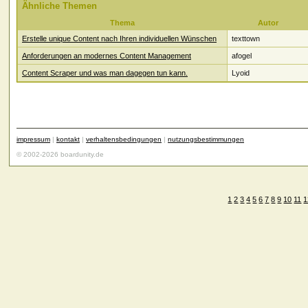
Ähnliche Themen
Thema
Autor
Erstelle unique Content nach Ihren individuellen Wünschen
texttown
Anforderungen an modernes Content Management
afogel
Content Scraper und was man dagegen tun kann.
Lyoid
impressum
|
kontakt
|
verhaltensbedingungen
|
nutzungsbestimmungen
© 2002-2026 boardunity.de
1
2
3
4
5
6
7
8
9
10
11
1