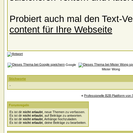
Probiert auch mal den Text-Ve
content für Ihre Webseite
Google
Mister Wong
Stichworte
-
«
Professionelle B2B Plattform von
Forumregeln
Es ist dir
nicht erlaubt
, neue Themen zu verfassen.
Es ist dir
nicht erlaubt
, auf Beiträge zu antworten.
Es ist dir
nicht erlaubt
, Anhänge hochzuladen.
Es ist dir
nicht erlaubt
, deine Beiträge zu bearbeiten.