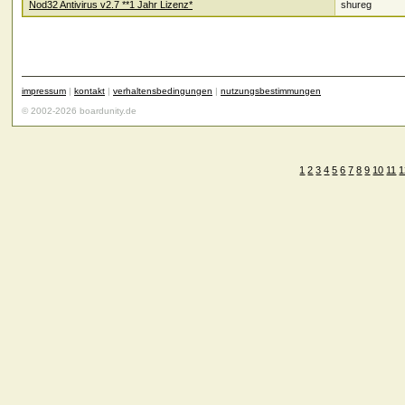
Nod32 Antivirus v2.7 **1 Jahr Lizenz*
shureg
impressum
|
kontakt
|
verhaltensbedingungen
|
nutzungsbestimmungen
© 2002-2026 boardunity.de
1
2
3
4
5
6
7
8
9
10
11
1