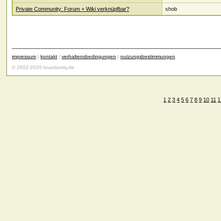
Private Community: Forum + Wiki verknüpfbar?
shob
impressum
|
kontakt
|
verhaltensbedingungen
|
nutzungsbestimmungen
© 2002-2026 boardunity.de
1
2
3
4
5
6
7
8
9
10
11
1