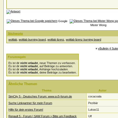
Google
Mister Wong
Stichworte
woltlab
,
woltlab burning board
,
woltlab lizenz
,
woltlab lizenz burning board
«
vBulletin 4 Suit
Forumregeln
Es ist dir
nicht erlaubt
, neue Themen zu verfassen.
Es ist dir
nicht erlaubt
, auf Beiträge zu antworten.
Es ist dir
nicht erlaubt
, Anhänge hochzuladen.
Es ist dir
nicht erlaubt
, deine Beiträge zu bearbeiten.
Ähnliche Themen
Thema
Autor
SimCity 5 - Deutsches Forum: www.sc5-forum.de
cocacoala
Suche Linkpartner für mein Forum
Pezibär
Hilfe für dein erstes Forum!
Lukas11
Renault 5 - Forum | SAW Forum > Bitte um Feedback
Ulf