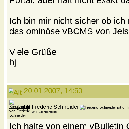
Portal, aber halt nicht exakt 
Ich bin mir nicht sicher ob ich
das ominöse vBCMS von Jelsof
Viele Grüße
hj
20.01.2007, 14:50
Frederic Schneider
WoltLab Holzmichl
Ich halte von einem vBulletin 