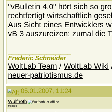
"vBulletin 4.0" hört sich so g
rechtfertigt wirtschaftlich ge
Aus Sicht eines Entwicklers w
vB 3 auszureizen; zumal die Te
__________________
Frederic Schneider
WoltLab Team
/
WoltLab Wiki
neuer-patriotismus.de
05.01.2007, 11:24
Wulfnoth
Mitglied