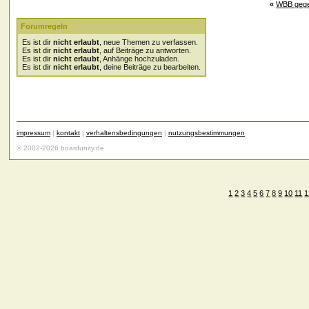
«
WBB geg
Forumregeln
Es ist dir
nicht erlaubt
, neue Themen zu verfassen.
Es ist dir
nicht erlaubt
, auf Beiträge zu antworten.
Es ist dir
nicht erlaubt
, Anhänge hochzuladen.
Es ist dir
nicht erlaubt
, deine Beiträge zu bearbeiten.
impressum
|
kontakt
|
verhaltensbedingungen
|
nutzungsbestimmungen
© 2002-2026 boardunity.de
1
2
3
4
5
6
7
8
9
10
11
1