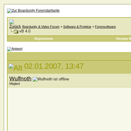
Boardunity & Video Forum
»
Software & Projekte
»
Forensoftware
vB 4.0
Registrieren
Heutige B
02.01.2007, 13:47
Wulfnoth
Mitglied