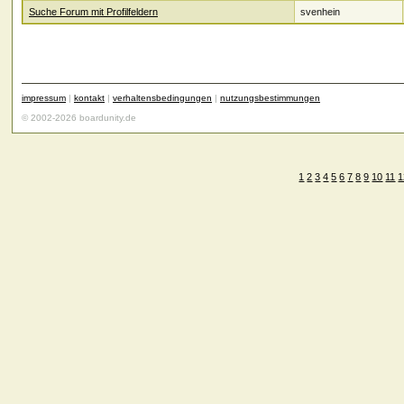
Suche Forum mit Profilfeldern
svenhein
impressum
|
kontakt
|
verhaltensbedingungen
|
nutzungsbestimmungen
© 2002-2026 boardunity.de
1
2
3
4
5
6
7
8
9
10
11
1