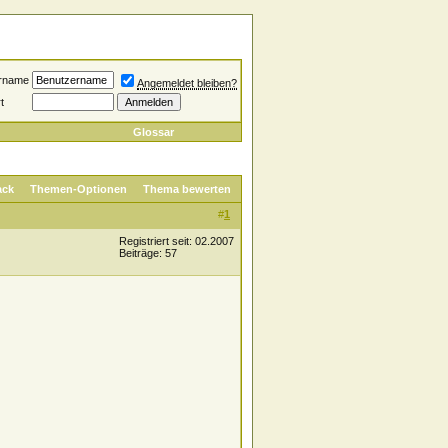
rname
Angemeldet bleiben?
t
Glossar
ack
Themen-Optionen
Thema bewerten
#
1
Registriert seit: 02.2007
Beiträge: 57