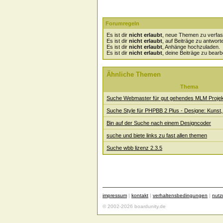
Forumregeln
Es ist dir
nicht erlaubt
, neue Themen zu verfas
Es ist dir
nicht erlaubt
, auf Beiträge zu antwort
Es ist dir
nicht erlaubt
, Anhänge hochzuladen.
Es ist dir
nicht erlaubt
, deine Beiträge zu bearb
Ähnliche Themen
Thema
Suche Webmaster für gut gehendes MLM Projek
Suche Style für PHPBB 2 Plus - Designe: Kunst,
Bin auf der Suche nach einem Designcoder
suche und biete links zu fast allen themen
Suche wbb lizenz 2.3.5
impressum
|
kontakt
|
verhaltensbedingungen
|
nut
© 2002-2026 boardunity.de