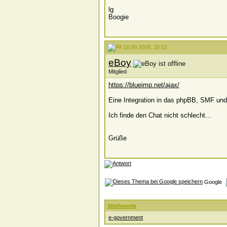
lg
Boogie
16.09.2008, 20:52
eBoy
Mitglied
https://blueimp.net/ajax/
Eine Integration in das phpBB, SMF und 
Ich finde den Chat nicht schlecht...
Grüße
Google
Stichworte
e-government