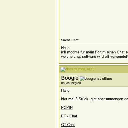
Suche Chat
Hallo,
ich möchte für mein Forum einen Chat err
welche chat software wird oft verwendet
03.09.2008, 20:13
Boogie
neues Mitglied
Hallo,
hier mal 3 Stück..gibt aber unmengen da
PCPIN
ET - Chat
GT-Chat