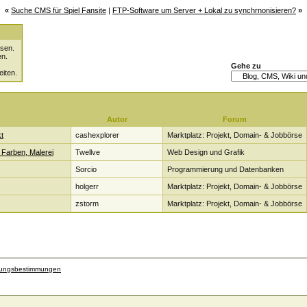
«
Suche CMS für Spiel Fansite
|
FTP-Software um Server + Lokal zu synchrnonisieren?
»
sen.
en.
Gehe zu
eiten.
Autor
Forum
t
cashexplorer
Marktplatz: Projekt, Domain- & Jobbörse
 Farben, Malerei
Twellve
Web Design und Grafik
Sorcio
Programmierung und Datenbanken
holgerr
Marktplatz: Projekt, Domain- & Jobbörse
zstorm
Marktplatz: Projekt, Domain- & Jobbörse
zungsbestimmungen