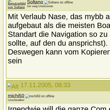
Soltano
Der ewig Unwissende
Mit Verlaub Nase, das mybb ad
aufgebaut als die meisten Boar
Standart die Navigation so zu 
sollte, auf den du ansprichst).
Deswegen kann vom Kopieren
sein
17.11.2005, 08:33
michi50
Linuxfanatiker
Irgendwie will die ganze Com 