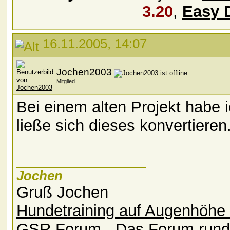
3.20
,
Easy 
16.11.2005, 14:07
Jochen2003
Mitglied
Bei einem alten Projekt habe 
ließe sich dieses konvertieren
__________________
Jochen
Gruß Jochen
Hundetraining auf Augenhöhe 
GSR Forum - Das Forum rund