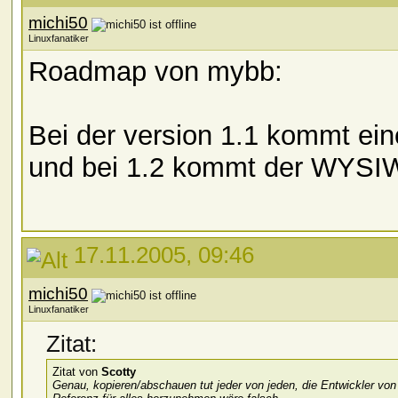
michi50
Linuxfanatiker
Roadmap von mybb:
Bei der version 1.1 kommt ei
und bei 1.2 kommt der WYSIW
17.11.2005, 09:46
michi50
Linuxfanatiker
Zitat:
Zitat von
Scotty
Genau, kopieren/abschauen tut jeder von jeden, die Entwickler von