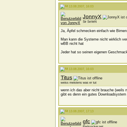
13.08.2007, 16:03
JonnyX
Sir SeVeN
Ja, Äpfel schmecken einfach wie Birnen 
Man kann die Systeme nicht wirklich ve
wBB nicht hat
Jeder hat so seinen eigenen Geschmac
13.08.2007, 16:03
Titus
weiss meistens was er tut
wenn ich das aber nicht brauche (weils 
gibt es denn ein gutes Downloadsystem 
13.08.2007, 17:13
gfc
Parkrocker.net