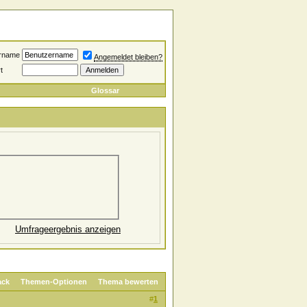
rname
Angemeldet bleiben?
t
Glossar
Umfrageergebnis anzeigen
ack
Themen-Optionen
Thema bewerten
#
1