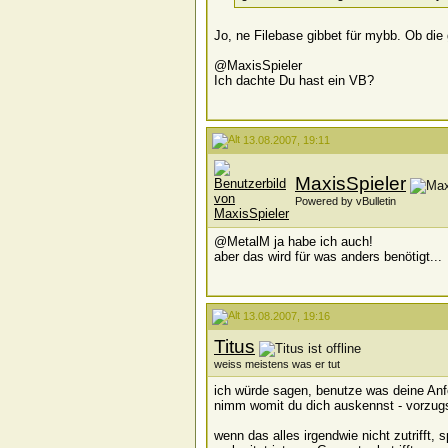
Jo, ne Filebase gibbet für mybb. Ob die g
@MaxisSpieler
Ich dachte Du hast ein VB?
13.08.2007, 19:11
MaxisSpieler
Powered by vBulletin
@MetalM ja habe ich auch!
aber das wird für was anders benötigt...
13.08.2007, 19:16
Titus
weiss meistens was er tut
ich würde sagen, benutze was deine Anfor
nimm womit du dich auskennst - vorzugs
wenn das alles irgendwie nicht zutrifft,