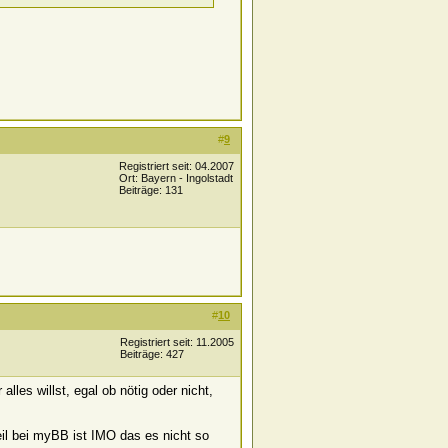
#
9
Registriert seit: 04.2007
Ort: Bayern - Ingolstadt
Beiträge: 131
#
10
Registriert seit: 11.2005
Beiträge: 427
les willst, egal ob nötig oder nicht,
eil bei myBB ist IMO das es nicht so