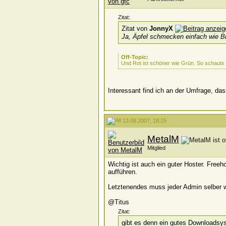
Zitat:
Zitat von
JonnyX
Ja, Äpfel schmecken einfach wie Bi
Off-Topic:
Und Rot ist schöner wie Grün. So schauts
Interessant find ich an der Umfrage, das
13.08.2007, 18:15
MetalM
Mitglied
Wichtig ist auch ein guter Hoster. Freeh
aufführen.
Letztenendes muss jeder Admin selber wi
@Titus
Zitat:
gibt es denn ein gutes Downloadsy