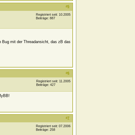
#
5
Registriert seit: 10.2005
Beiträge: 887
n Bug mit der Threadansicht, das zB das
#
6
Registriert seit: 11.2005
Beiträge: 427
 MyBB!
#
7
Registriert seit: 07.2006
Beiträge: 258