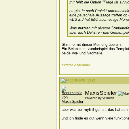
mit fehlt die Option "Frage ist sinnlo
es gibt je nach Projekt unterschie
eine pauschale Aussage treffen ob 
wBB 2.3 hat IMO auch einige Monat
Was nützten mir diverse Standardfe
aber auch Defizite - das Gesamtpa
Stimme mit dieser Meinung überein.
Ein Beispiel ist zumbeispiel das Templa
beide Vor- und Nachteile.
__________________
Karsten Achterrath
13.08.2007, 15:22
MaxisSpieler
Powered by vBulletin
aber was bei myBB gut ist, das hat schn
und ich finde es gut wenn viele funktion