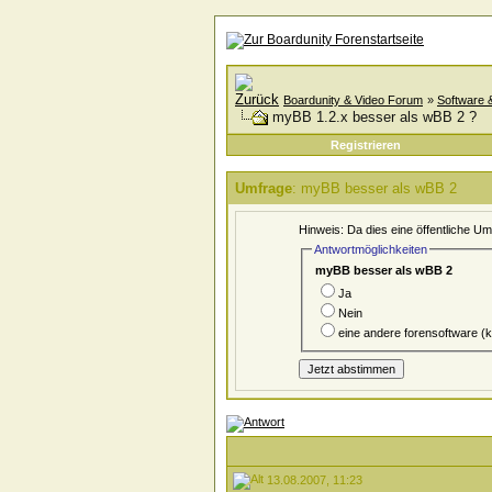
Boardunity & Video Forum
»
Software 
myBB 1.2.x besser als wBB 2 ?
Registrieren
Umfrage
: myBB besser als wBB 2
Hinweis: Da dies eine öffentliche U
Antwortmöglichkeiten
myBB besser als wBB 2
Ja
Nein
eine andere forensoftware (k
13.08.2007, 11:23