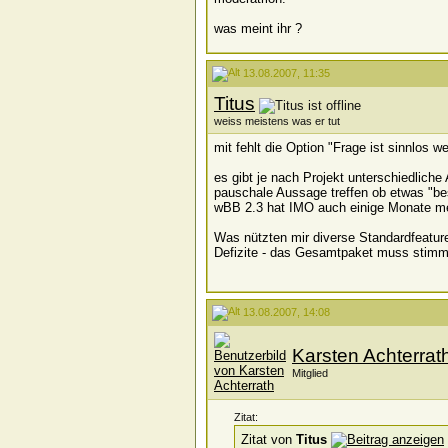
was meint ihr ?
13.08.2007, 11:35
Titus
weiss meistens was er tut
mit fehlt die Option "Frage ist sinnlos we
es gibt je nach Projekt unterschiedlich
pauschale Aussage treffen ob etwas "bes
wBB 2.3 hat IMO auch einige Monate me
Was nützten mir diverse Standardfeatur
Defizite - das Gesamtpaket muss stimme
13.08.2007, 14:08
Karsten Achterrat
Mitglied
Zitat:
Zitat von
Titus