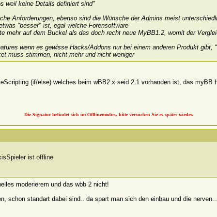
s weil keine Details definiert sind"
dliche Anforderungen, ebenso sind die Wünsche der Admins meist unterschiedli
etwas "besser" ist, egal welche Forensoftware
e mehr auf dem Buckel als das doch recht neue MyBB1.2, womit der Verglei
atures wenn es gewisse Hacks/Addons nur bei einem anderen Produkt gibt, "
ket muss stimmen, nicht mehr und nicht weniger
teScripting (if/else) welches beim wBB2.x seid 2.1 vorhanden ist, das myBB 
Die Signatur befindet sich im Offlinemodus, bitte versuchen Sie es später wieder.
elles moderierern und das wbb 2 nicht!
en, schon standart dabei sind.. da spart man sich den einbau und die nerven..