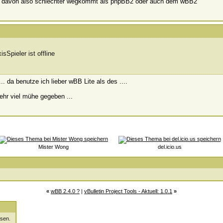
 man davon also schlechter wegkommt als phpBB2 oder auch dem wBB2
.. da benutze ich lieber wBB Lite als des ....
ehr viel mühe gegeben ...
Mister Wong
del.icio.us
«
wBB 2.4.0 ?
|
vBulletin Project Tools - Aktuell: 1.0.1
»
sen.