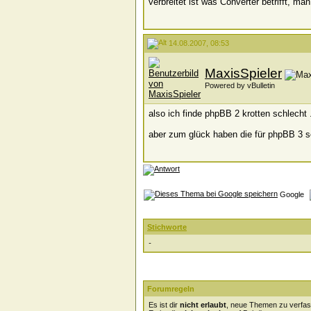
verbreitet ist was Converter betrifft,
14.08.2007, 08:53
MaxisSpieler
Powered by vBulletin
also ich finde phpBB 2 krotten schlecht .
aber zum glück haben die für phpBB 3 s
Google
Stichworte
-
Forumregeln
Es ist dir
nicht erlaubt
, neue Themen zu verfas