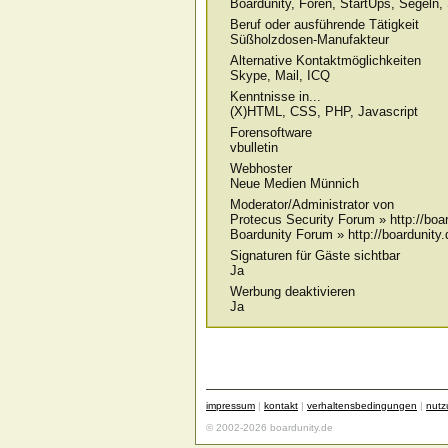
Boardunity, Foren, StartUps, Segel
Beruf oder ausführende Tätigkeit
Süßholzdosen-Manufakteur
Alternative Kontaktmöglichkeiten
Skype, Mail, ICQ
Kenntnisse in...
(X)HTML, CSS, PHP, Javascript
Forensoftware
vbulletin
Webhoster
Neue Medien Münnich
Moderator/Administrator von
Protecus Security Forum » http://boa
Boardunity Forum » http://boardunity.
Signaturen für Gäste sichtbar
Ja
Werbung deaktivieren
Ja
impressum
|
kontakt
|
verhaltensbedingungen
|
nut
© 2002-2026 boardunity.de