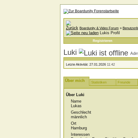
Boardunity & Video Forum
»
Benutzerli
Lukis Profil
Registrieren
Luki
Admi
Letzte Aktivität:
27.01.2026
11:42
Über mich
Statistiken
Freunde
Über Luki
Name
Lukas
Geschlecht
männlich
Ort
Hamburg
Interessen