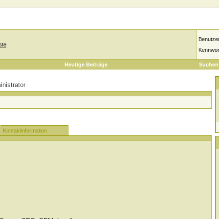
Benutze
ste
Kennwor
Heutige Beiträge
Suchen
nistrator
Kontaktinformation