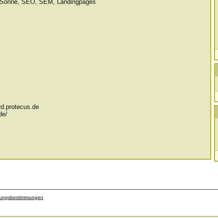
n, Sonne, SEO, SEM, Landingpages
rd.protecus.de
de/
zungsbestimmungen