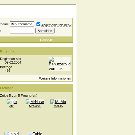
rname
Angemeldet bleiben?
t
Glossar
Kurzinfo
Registriert seit
09.02.2004
Beiträge
486
Weitere Informationen
Freunde
Zeige 5 von 5 Freund(en)
gfc
MrNase
MaMo