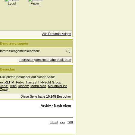
Lyoid
Fabio
Alle Freunde zeigen
Benutzergruppen
Interessengemeinschaften:
(3)
Interessengemeinschaften beitreten
Besucher
Die letzten Besucher auf dieser Seite:
extREHM
Fabio
HarryS
IT-Recht Group
Jens*
Kiba
kiddow
Metro Man
MountainLion
Zottel
Diese Seite hatte
10.945
Besucher
Archiv
-
Nach oben
xhtml
|
css
|
508