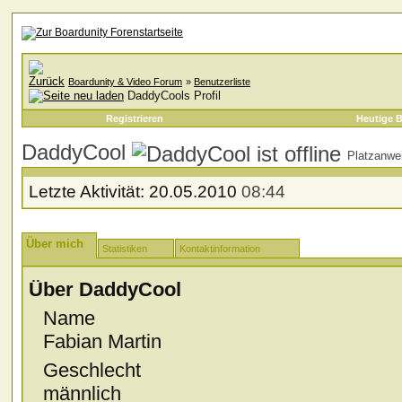
Boardunity & Video Forum
»
Benutzerliste
DaddyCools Profil
Registrieren
Heutige B
DaddyCool
Platzanwe
Letzte Aktivität:
20.05.2010
08:44
Über mich
Statistiken
Kontaktinformation
Über DaddyCool
Name
Fabian Martin
Geschlecht
männlich