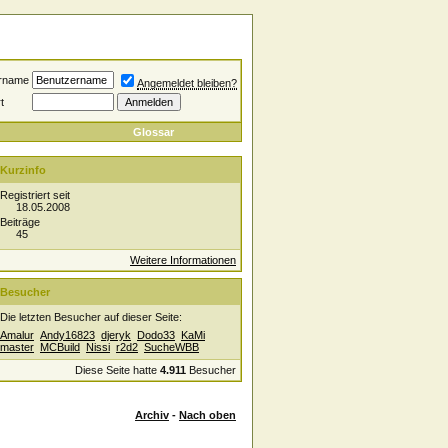
rname
Angemeldet bleiben?
t
Glossar
Kurzinfo
Registriert seit
18.05.2008
Beiträge
45
Weitere Informationen
Besucher
Die letzten Besucher auf dieser Seite:
Amalur
Andy16823
djeryk
Dodo33
KaMi
master
MCBuild
Nissi
r2d2
SucheWBB
Diese Seite hatte
4.911
Besucher
Archiv
-
Nach oben