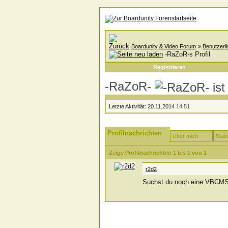
Boardunity & Video Forum
»
Benutzerli
-RaZoR-s Profil
Registrieren
-RaZoR-
Letzte Aktivität:
20.11.2014
14:51
Profilnachrichten
Über mich
Stati
Zeige Profilnachrichten 1 bis
1
von
1
r2d2
Suchst du noch eine VBCMS 