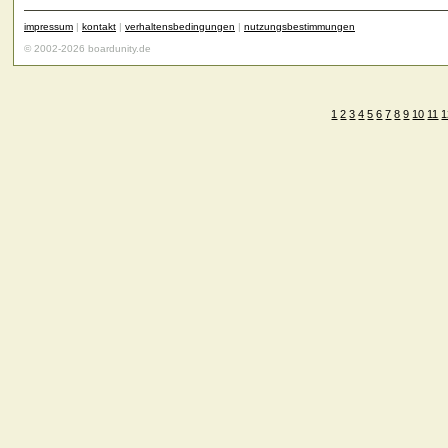
impressum
|
kontakt
|
verhaltensbedingungen
|
nutzungsbestimmungen
© 2002-2026 boardunity.de
1
2
3
4
5
6
7
8
9
10
11
1