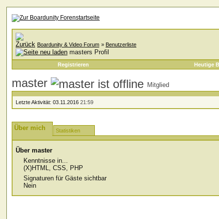
Boardunity & Video Forum
»
Benutzerliste
masters Profil
Registrieren
Heutige B
master
Mitglied
Letzte Aktivität:
03.11.2016
21:59
Über mich
Statistiken
Über master
Kenntnisse in...
(X)HTML, CSS, PHP
Signaturen für Gäste sichtbar
Nein