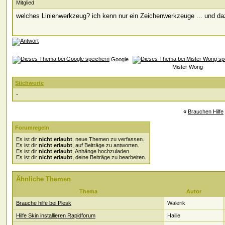
Mitglied
welches Linienwerkzeug? ich kenn nur ein Zeichenwerkzeuge ... und da
Google
Mister Wong
Stichworte
-
«
Brauchen Hilfe
Forumregeln
Es ist dir
nicht erlaubt
, neue Themen zu verfassen.
Es ist dir
nicht erlaubt
, auf Beiträge zu antworten.
Es ist dir
nicht erlaubt
, Anhänge hochzuladen.
Es ist dir
nicht erlaubt
, deine Beiträge zu bearbeiten.
Ähnliche Themen
Thema
Autor
Brauche hilfe bei Plesk
Walerik
Hilfe Skin installieren Rapidforum
Hailie