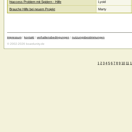
htaccess Problem mit Spidern - Hilfe
Lyoid
Brauche Hilfe bei neuem Projekt
Marty
impressum
|
kontakt
|
verhaltensbedingungen
|
nutzungsbestimmungen
© 2002-2026 boardunity.de
1
2
3
4
5
6
7
8
9
10
11
1