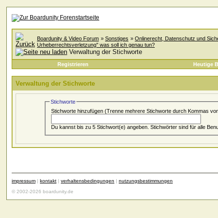
Boardunity & Video Forum
»
Sonstiges
»
Onlinerecht, Datenschutz und Siche
Urheberrechtsverletzung" was soll ich genau tun?
Verwaltung der Stichworte
Registrieren
Heutige B
Verwaltung der Stichworte
Stichworte
Stichworte hinzufügen
(Trenne mehrere Stichworte durch Kommas von
Du kannst bis zu 5 Stichwort(e) angeben. Stichwörter sind
impressum
|
kontakt
|
verhaltensbedingungen
|
nutzungsbestimmungen
© 2002-2026 boardunity.de