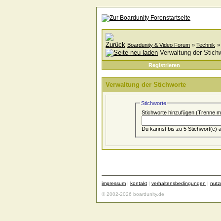
Boardunity & Video Forum
»
Technik
Verwaltung der Stich
Registrieren
Verwaltung der Stichworte
Stichworte
Stichworte hinzufügen
(Trenne m
impressum
|
kontakt
|
verhaltensbedingungen
|
nut
© 2002-2026 boardunity.de