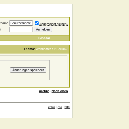
rname
Angemeldet bleiben?
t
Glossar
Thema
:
Webhoster für Forum?
Archiv
-
Nach oben
xhtml
|
css
|
508