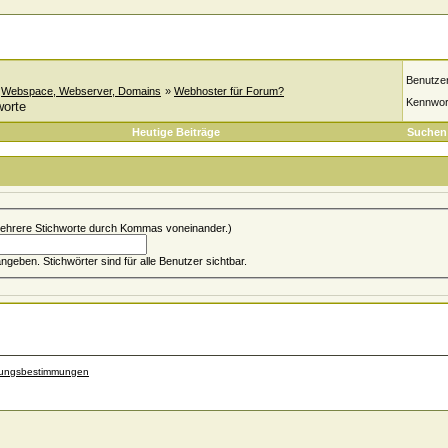
Benutze
»
Webspace, Webserver, Domains
»
Webhoster für Forum?
Kennwor
worte
Heutige Beiträge
Suchen
ehrere Stichworte durch Kommas voneinander.)
Du kannst bis zu 5 Stichwort(e) angeben. Stichwörter sind für alle Benutzer sichtbar.
zungsbestimmungen