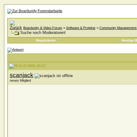
Boardunity & Video Forum
»
Software & Projekte
»
Community Management, A
Suche noch Moderatoren!
Registrieren
Heutige B
22.07.2003, 00:12
scanjack
neues Mitglied