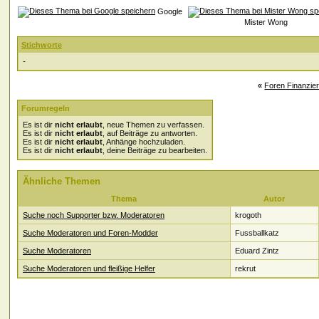
Google
Mister Wong
Stichworte
-
«
Foren Finanzie
Forumregeln
Es ist dir
nicht erlaubt
, neue Themen zu verfassen.
Es ist dir
nicht erlaubt
, auf Beiträge zu antworten.
Es ist dir
nicht erlaubt
, Anhänge hochzuladen.
Es ist dir
nicht erlaubt
, deine Beiträge zu bearbeiten.
Ähnliche Themen
Thema
Autor
Suche noch Supporter bzw. Moderatoren
krogoth
Suche Moderatoren und Foren-Modder
Fussballkatz
Suche Moderatoren
Eduard Zintz
Suche Moderatoren und fleißige Helfer
rekrut