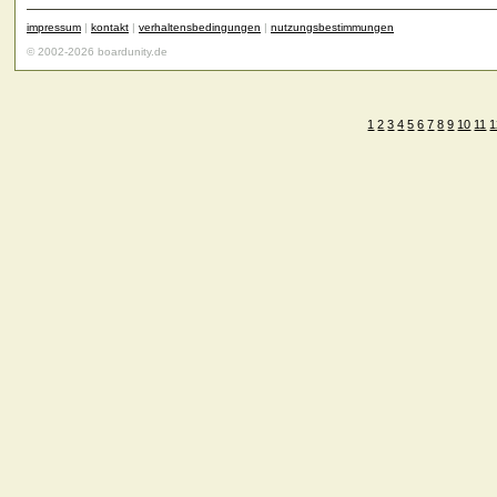
impressum
|
kontakt
|
verhaltensbedingungen
|
nutzungsbestimmungen
© 2002-2026 boardunity.de
1
2
3
4
5
6
7
8
9
10
11
1