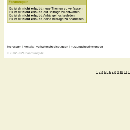
Forumregeln
Es ist dir
nicht erlaubt
, neue Themen zu verfassen.
Es ist dir
nicht erlaubt
, auf Beiträge zu antworten.
Es ist dir
nicht erlaubt
, Anhänge hochzuladen.
Es ist dir
nicht erlaubt
, deine Beiträge zu bearbeiten.
impressum
|
kontakt
|
verhaltensbedingungen
|
nutzungsbestimmungen
© 2002-2026 boardunity.de
1
2
3
4
5
6
7
8
9
10
11
1