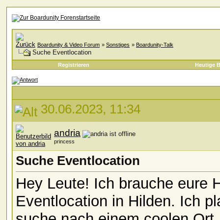
Boardunity & Video Forum
»
Sonstiges
»
Boardunity-Talk
Suche Eventlocation
Registrieren
Heutige B
30.06.2023, 11:34
andria
princess
Suche Eventlocation
Hey Leute! Ich brauche eure H
Eventlocation in Hilden. Ich p
suche nach einem coolen Ort, 