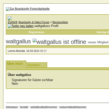
Boardunity & Video Forum
»
Benutzerliste
waltgalluss Profil
Registrieren
Heutige B
waltgallus
neues Mitglied
Letzte Aktivität:
15.04.2012
06:27
Über mich
Statistiken
Über waltgallus
Signaturen für Gäste sichtbar
Nein
impressum
|
kontakt
|
verhaltensbedingungen
|
nutzungsbestimmungen