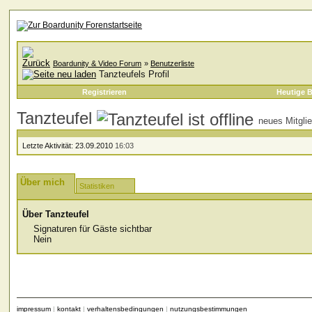
Boardunity & Video Forum
»
Benutzerliste
Tanzteufels Profil
Registrieren
Heutige B
Tanzteufel
neues Mitgli
Letzte Aktivität:
23.09.2010
16:03
Über mich
Statistiken
Über Tanzteufel
Signaturen für Gäste sichtbar
Nein
impressum
|
kontakt
|
verhaltensbedingungen
|
nutzungsbestimmungen