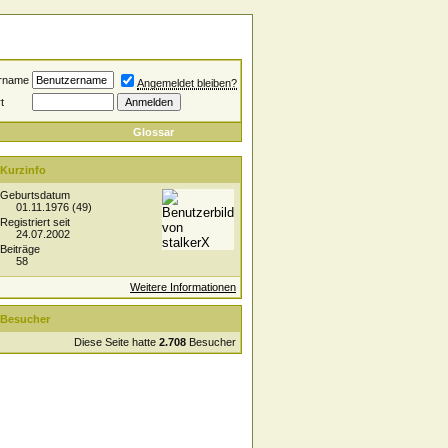
rname
Angemeldet bleiben?
t
Glossar
Kurzinfo
Geburtsdatum
01.11.1976 (49)
Registriert seit
24.07.2002
Beiträge
58
Weitere Informationen
Besucher
Diese Seite hatte
2.708
Besucher