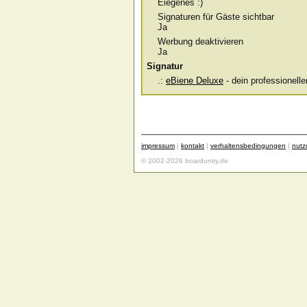
Eiegenes :)
Signaturen für Gäste sichtbar
Ja
Werbung deaktivieren
Ja
Signatur
.:
eBiene Deluxe
- dein professionel
impressum
|
kontakt
|
verhaltensbedingungen
|
nut
© 2002-2026 boardunity.de