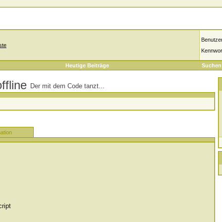
Benutze
ste
Kennwor
Heutige Beiträge
Suchen
Der mit dem Code tanzt...
ation
ript