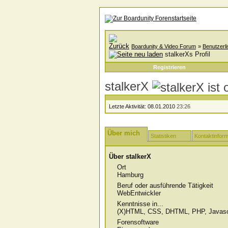
Boardunity & Video Forum
»
Benutzerli
stalkerXs Profil
Registrieren
stalkerX
Letzte Aktivität:
08.01.2010
23:26
Über mich
Statistiken
Kontaktinform
Über stalkerX
Ort
Hamburg
Beruf oder ausführende Tätigkeit
WebEntwickler
Kenntnisse in...
(X)HTML, CSS, DHTML, PHP, Javasc
Forensoftware