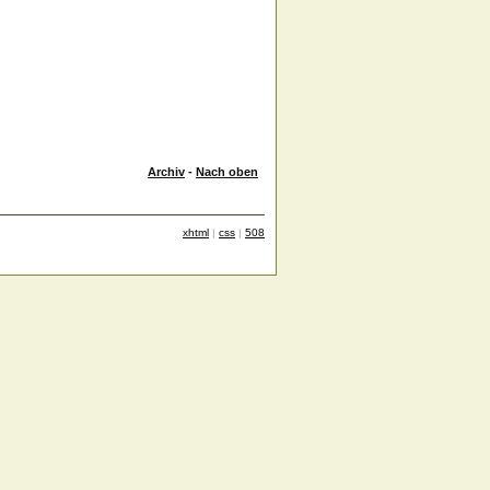
Archiv
-
Nach oben
xhtml
|
css
|
508