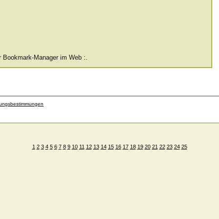
ler Bookmark-Manager im Web :.
zungsbestimmungen
1
2
3
4
5
6
7
8
9
10
11
12
13
14
15
16
17
18
19
20
21
22
23
24
25