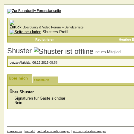
Boardunity & Video Forum
»
Benutzerliste
Shusters Profil
Registrieren
Heutige B
Shuster
neues Mitglied
Letzte Aktivität:
06.12.2013
08:58
Über mich
Statistiken
Über Shuster
Signaturen für Gäste sichtbar
Nein
impressum
|
kontakt
|
verhaltensbedingungen
|
nutzungsbestimmungen