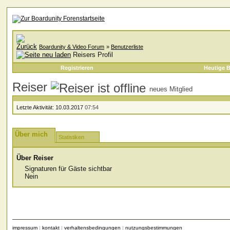
Boardunity & Video Forum
»
Benutzerliste
Reisers Profil
Registrieren
Heutige B
Reiser
neues Mitglied
Letzte Aktivität:
10.03.2017
07:54
Über mich
Statistiken
Über Reiser
Signaturen für Gäste sichtbar
Nein
impressum
|
kontakt
|
verhaltensbedingungen
|
nutzungsbestimmungen