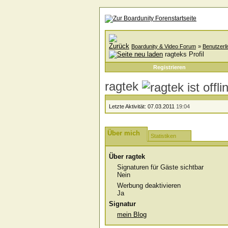
Boardunity & Video Forum
»
Benutzerli
ragteks Profil
Registrieren
ragtek
Letzte Aktivität:
07.03.2011
19:04
Über mich
Statistiken
Über ragtek
Signaturen für Gäste sichtbar
Nein
Werbung deaktivieren
Ja
Signatur
mein Blog