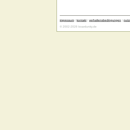
impressum
|
kontakt
|
verhaltensbedingungen
|
nut
© 2002-2026 boardunity.de