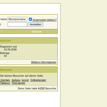
rname
Angemeldet bleiben?
t
Glossar
Kurzinfo
Registriert seit
16.09.2006
Beiträge
44
Weitere Informationen
Besucher
Die letzten Besucher auf dieser Seite:
.Damian.
dudusu
joxxer
Onlineberater
Tabasco
TheCatcher
Diese Seite hatte
4.212
Besucher