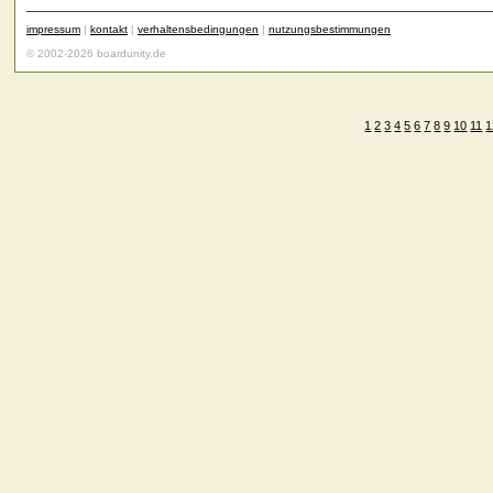
impressum
|
kontakt
|
verhaltensbedingungen
|
nutzungsbestimmungen
© 2002-2026 boardunity.de
1
2
3
4
5
6
7
8
9
10
11
1