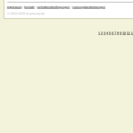
impressum
|
kontakt
|
verhaltensbedingungen
|
nutzungsbestimmungen
© 2002-2026 boardunity.de
1
2
3
4
5
6
7
8
9
10
11
1