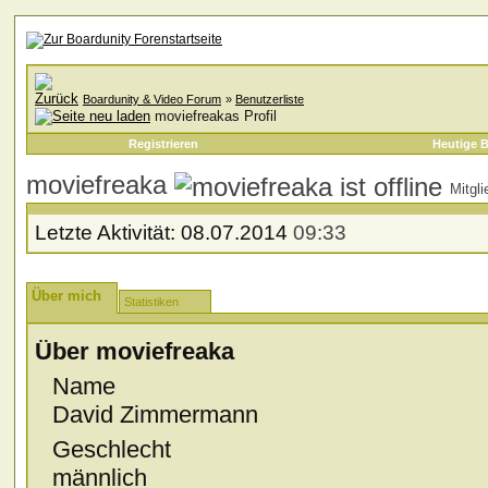
Boardunity & Video Forum
»
Benutzerliste
moviefreakas Profil
Registrieren
Heutige B
moviefreaka
Mitgli
Letzte Aktivität:
08.07.2014
09:33
Über mich
Statistiken
Über moviefreaka
Name
David Zimmermann
Geschlecht
männlich