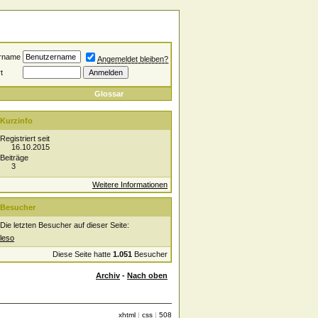
rname
Angemeldet bleiben?
t
Glossar
Kurzinfo
Registriert seit
16.10.2015
Beiträge
3
Weitere Informationen
Besucher
Die letzten Besucher auf dieser Seite:
leso
Diese Seite hatte
1.051
Besucher
Archiv
-
Nach oben
xhtml
|
css
|
508