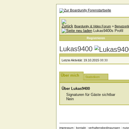
Boardunity & Video Forum
»
Benutzerli
Lukas9400s Profil
Registrieren
Lukas9400
Letzte Aktivität:
19.10.2015
08:30
Über mich
Statistiken
Über Lukas9400
Signaturen für Gäste sichtbar
Nein
impressum
|
kontakt
|
verhaltensbedingungen
|
nut