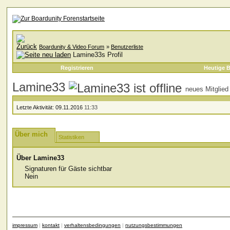
Boardunity & Video Forum
»
Benutzerliste
Lamine33s Profil
Registrieren
Heutige B
Lamine33
neues Mitglied
Letzte Aktivität:
09.11.2016
11:33
Über mich
Statistiken
Über Lamine33
Signaturen für Gäste sichtbar
Nein
impressum
|
kontakt
|
verhaltensbedingungen
|
nutzungsbestimmungen