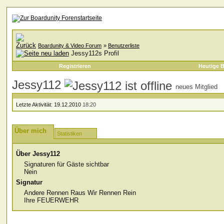
Boardunity & Video Forum
»
Benutzerliste
Jessy112s Profil
Registrieren
Heutige B
Jessy112
neues Mitglied
Letzte Aktivität:
19.12.2010
18:20
Über mich
Statistiken
Über Jessy112
Signaturen für Gäste sichtbar
Nein
Signatur
Andere Rennen Raus Wir Rennen Rein
Ihre FEUERWEHR