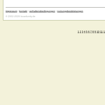
impressum
|
kontakt
|
verhaltensbedingungen
|
nutzungsbestimmungen
© 2002-2026 boardunity.de
1
2
3
4
5
6
7
8
9
10
11
1