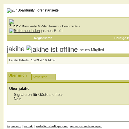
Boardunity & Video Forum
»
Benutzerliste
jakihes Profil
Registrieren
Heutige B
jakihe
neues Mitglied
Letzte Aktivität:
15.09.2010
14:59
Über mich
Statistiken
Über jakihe
Signaturen für Gäste sichtbar
Nein
impressum
|
kontakt
|
verhaltensbedingungen
|
nutzungsbestimmungen