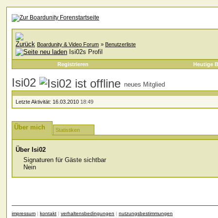
Boardunity & Video Forum
»
Benutzerliste
Isi02s Profil
Registrieren
Heutige B
Isi02
neues Mitglied
Letzte Aktivität:
16.03.2010
18:49
Über mich
Statistiken
Über Isi02
Signaturen für Gäste sichtbar
Nein
impressum
|
kontakt
|
verhaltensbedingungen
|
nutzungsbestimmungen