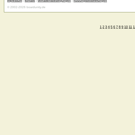
impressum
|
kontakt
|
verhaltensbedingungen
|
nutzungsbestimmungen
© 2002-2026 boardunity.de
1
2
3
4
5
6
7
8
9
10
11
1