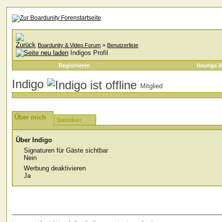
Boardunity & Video Forum
»
Benutzerliste
Indigos Profil
Registrieren
Heutige B
Indigo
Mitglied
Über mich
Statistiken
Über Indigo
Signaturen für Gäste sichtbar
Nein
Werbung deaktivieren
Ja