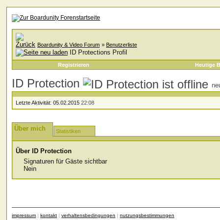
Boardunity & Video Forum
»
Benutzerliste
ID Protections Profil
Registrieren
Heutige B
ID Protection
ne
Letzte Aktivität:
05.02.2015
22:08
Über mich
Statistiken
Über ID Protection
Signaturen für Gäste sichtbar
Nein
impressum
|
kontakt
|
verhaltensbedingungen
|
nutzungsbestimmungen