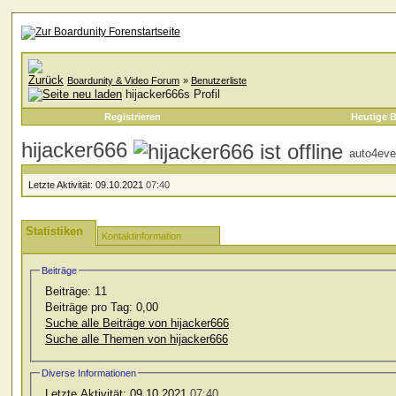
Boardunity & Video Forum
»
Benutzerliste
hijacker666s Profil
Registrieren
Heutige B
hijacker666
auto4eve
Letzte Aktivität:
09.10.2021
07:40
Statistiken
Kontaktinformation
Beiträge
Beiträge:
11
Beiträge pro Tag:
0,00
Suche alle Beiträge von hijacker666
Suche alle Themen von hijacker666
Diverse Informationen
Letzte Aktivität:
09.10.2021
07:40