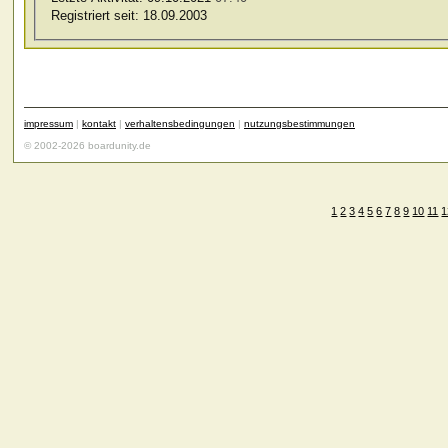
Registriert seit:
18.09.2003
impressum
|
kontakt
|
verhaltensbedingungen
|
nutzungsbestimmungen
© 2002-2026 boardunity.de
1
2
3
4
5
6
7
8
9
10
11
1