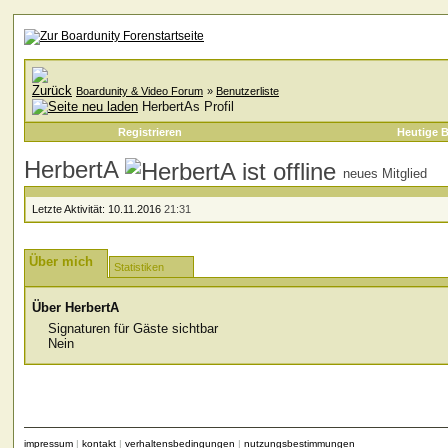
Boardunity & Video Forum
»
Benutzerliste
HerbertAs Profil
Registrieren
Heutige B
HerbertA
neues Mitglied
Letzte Aktivität:
10.11.2016
21:31
Über mich
Statistiken
Über HerbertA
Signaturen für Gäste sichtbar
Nein
impressum
|
kontakt
|
verhaltensbedingungen
|
nutzungsbestimmungen