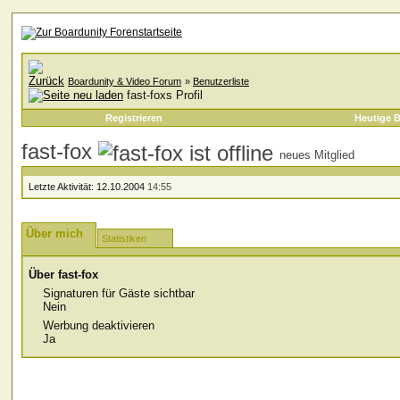
Boardunity & Video Forum
»
Benutzerliste
fast-foxs Profil
Registrieren
Heutige B
fast-fox
neues Mitglied
Letzte Aktivität:
12.10.2004
14:55
Über mich
Statistiken
Über fast-fox
Signaturen für Gäste sichtbar
Nein
Werbung deaktivieren
Ja