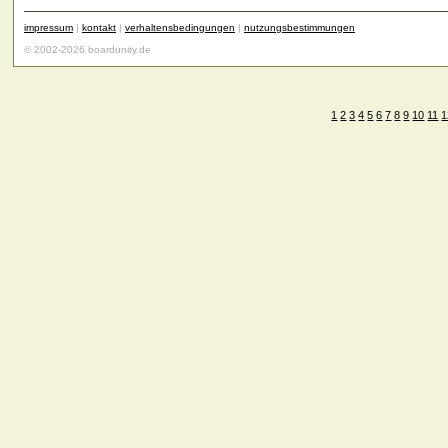
impressum
|
kontakt
|
verhaltensbedingungen
|
nutzungsbestimmungen
© 2002-2026 boardunity.de
1
2
3
4
5
6
7
8
9
10
11
1