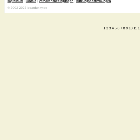
impressum
|
kontakt
|
verhaltensbedingungen
|
nutzungsbestimmungen
© 2002-2026 boardunity.de
1
2
3
4
5
6
7
8
9
10
11
1