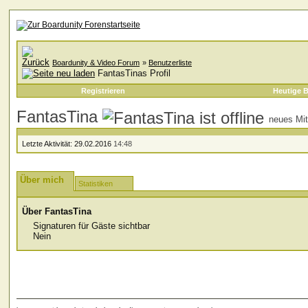
Boardunity & Video Forum
»
Benutzerliste
FantasTinas Profil
Registrieren
Heutige B
FantasTina
neues Mit
Letzte Aktivität:
29.02.2016
14:48
Über mich
Statistiken
Über FantasTina
Signaturen für Gäste sichtbar
Nein