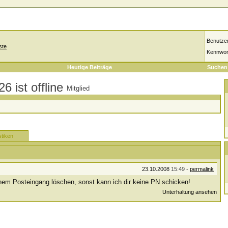
Benutze
ste
Kennwor
Heutige Beiträge
Suchen
Mitglied
stiken
23.10.2008
15:49
-
permalink
nem Posteingang löschen, sonst kann ich dir keine PN schicken!
Unterhaltung ansehen