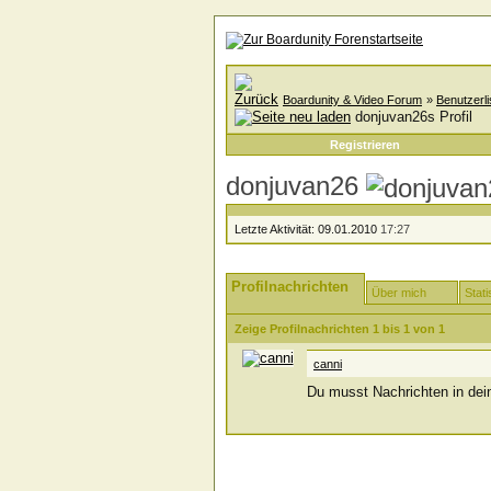
Boardunity & Video Forum
»
Benutzerli
donjuvan26s Profil
Registrieren
donjuvan26
Letzte Aktivität:
09.01.2010
17:27
Profilnachrichten
Über mich
Stati
Zeige Profilnachrichten 1 bis
1
von
1
canni
Du musst Nachrichten in dei