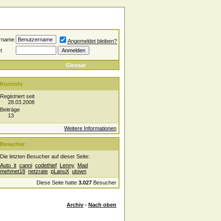
rname
Angemeldet bleiben?
t
Glossar
Kurzinfo
Registriert seit
28.03.2008
Beiträge
13
Weitere Informationen
Besucher
Die letzten Besucher auf dieser Seite:
Auto_it
canni
codethief
Lenny
Mad
mehmet18
netzrate
pLanuX
utown
Diese Seite hatte
3.027
Besucher
Archiv
-
Nach oben