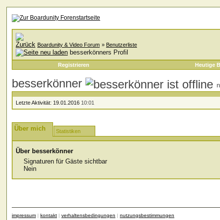
Boardunity & Video Forum
»
Benutzerliste
besserkönners Profil
Registrieren
Heutige B
besserkönner
n
Letzte Aktivität:
19.01.2016
10:01
Über mich
Statistiken
Über besserkönner
Signaturen für Gäste sichtbar
Nein
impressum
|
kontakt
|
verhaltensbedingungen
|
nutzungsbestimmungen