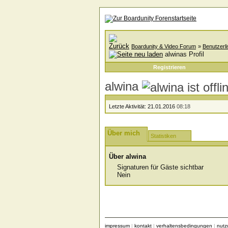
Boardunity & Video Forum
»
Benutzerli
alwinas Profil
Registrieren
alwina
Letzte Aktivität:
21.01.2016
08:18
Über mich
Statistiken
Über alwina
Signaturen für Gäste sichtbar
Nein
impressum
|
kontakt
|
verhaltensbedingungen
|
nut