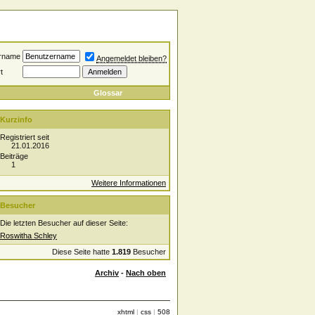
rname
Angemeldet bleiben?
t
Glossar
Kurzinfo
Registriert seit
21.01.2016
Beiträge
1
Weitere Informationen
Besucher
Die letzten Besucher auf dieser Seite:
Roswitha Schley
Diese Seite hatte
1.819
Besucher
Archiv
-
Nach oben
xhtml
|
css
|
508