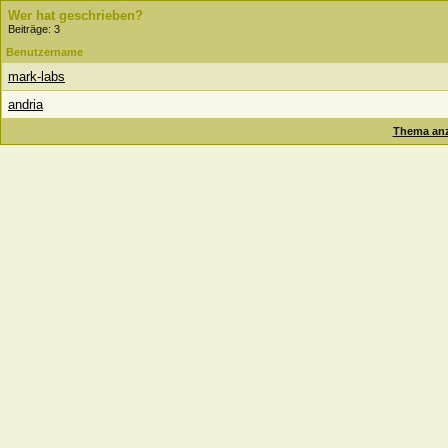
Wer hat geschrieben?
Beiträge: 3
Benutzername
mark-labs
andria
Thema anz