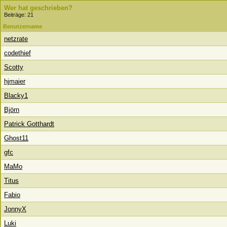
Wer hat geschrieben?
Beiträge: 21
Benutzername
netzrate
codethief
Scotty
hjmaier
Blacky1
Björn
Patrick Gotthardt
Ghost11
gfc
MaMo
Titus
Fabio
JonnyX
Luki