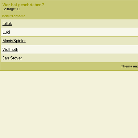
Wer hat geschrieben?
Beiträge: 11
Benutzername
rellek
Luki
MaxisSpieler
Wulfnoth
Jan Stöver
Thema anz