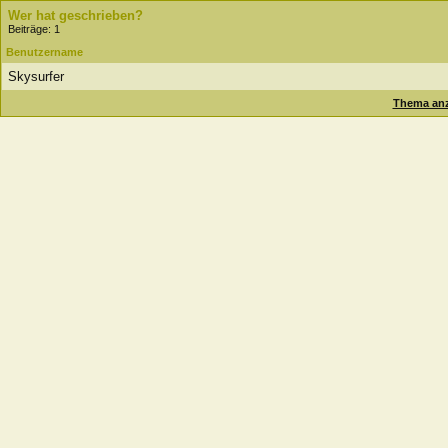
Wer hat geschrieben?
Beiträge: 1
Benutzername
Skysurfer
Thema anz