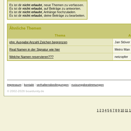
Es ist dir
nicht erlaubt
, neue Themen zu verfassen.
Es ist dir
nicht erlaubt
, auf Beiträge zu antworten.
Es ist dir
nicht erlaubt
, Anhänge hochzuladen.
Es ist dir
nicht erlaubt
, deine Beiträge zu bearbeiten.
Ähnliche Themen
Thema
A
php: Ausgabe Anzahl Zeichen begrenzen
Jan Stöver
Real Namen in der Signatur wie hier
Metro Man
Welche Namen reservieren???
netzopfer
impressum
|
kontakt
|
verhaltensbedingungen
|
nutzungsbestimmungen
© 2002-2026 boardunity.de
1
2
3
4
5
6
7
8
9
10
11
1