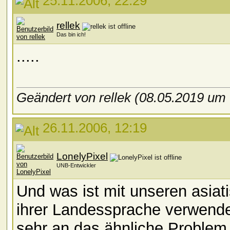
25.11.2006, 22:29
rellek
Das bin ich!
.....
Geändert von rellek (08.05.2019 um
26.11.2006, 12:19
LonelyPixel
UNB-Entwickler
Und was ist mit unseren asiat
ihrer Landessprache verwend
sehr an das ähnliche Problem