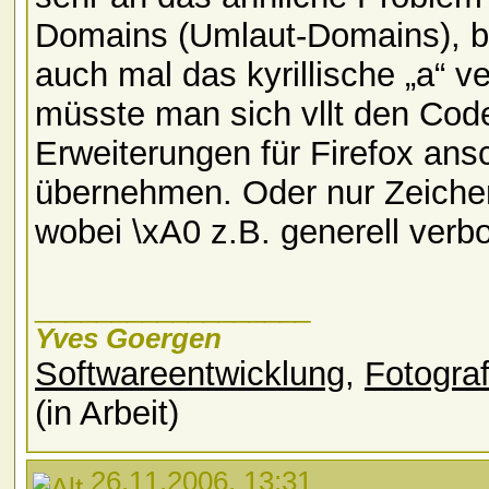
Domains (Umlaut-Domains), bei
auch mal das kyrillische „a“
müsste man sich vllt den Cod
Erweiterungen für Firefox ans
übernehmen. Oder nur Zeichen
wobei \xA0 z.B. generell verb
__________________
Yves Goergen
Softwareentwicklung
,
Fotograf
(in Arbeit)
26.11.2006, 13:31