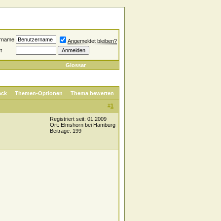
rname
Angemeldet bleiben?
t
Glossar
ack
Themen-Optionen
Thema bewerten
#
1
Registriert seit: 01.2009
Ort: Elmshorn bei Hamburg
Beiträge: 199