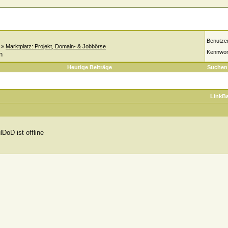
Benutze
»
Marktplatz: Projekt, Domain- & Jobbörse
Kennwor
n
Heutige Beiträge
Suchen
LinkB