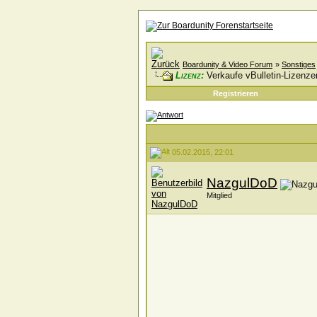
Boardunity & Video Forum
»
Sonstiges
Lizenz:
Verkaufe vBulletin-Lizenze
Registrieren
05.02.2015, 22:01
NazgulDoD
Mitglied