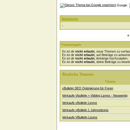
Google
Stichworte
-
«
Forumregeln
Es ist dir
nicht erlaubt
, neue Themen zu verfas
Es ist dir
nicht erlaubt
, auf Beiträge zu antwort
Es ist dir
nicht erlaubt
, Anhänge hochzuladen.
Es ist dir
nicht erlaubt
, deine Beiträge zu bearb
Ähnliche Themen
Thema
vBulletin SEO Optimierung für Foren
Verkaufe Vbulletin + Vbblog Lizenz - Neuwertig
Verkaufe vBulletin Lizenz
Verkaufe vBulletin 1 Jahreslizens
Verkaufe VBulletin Lizenz