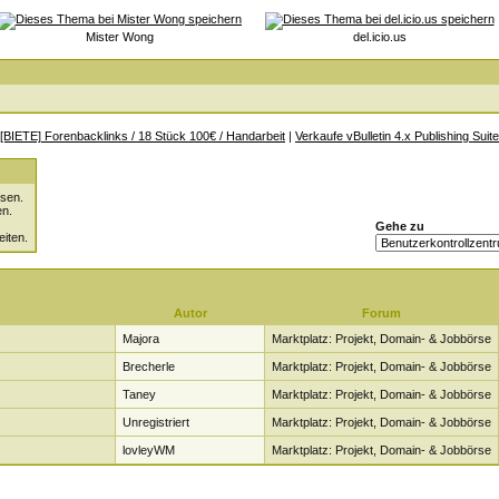
Mister Wong
del.icio.us
[BIETE] Forenbacklinks / 18 Stück 100€ / Handarbeit
|
Verkaufe vBulletin 4.x Publishing Suite
sen.
en.
Gehe zu
eiten.
Autor
Forum
Majora
Marktplatz: Projekt, Domain- & Jobbörse
Brecherle
Marktplatz: Projekt, Domain- & Jobbörse
Taney
Marktplatz: Projekt, Domain- & Jobbörse
Unregistriert
Marktplatz: Projekt, Domain- & Jobbörse
lovleyWM
Marktplatz: Projekt, Domain- & Jobbörse