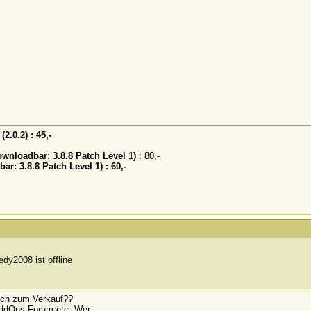
 (
2.0.2)
: 45,-
 downloadbar:
3.8.8 Patch Level 1)
: 80,-
bar:
3.8.8 Patch Level 1) : 60,-
noch zum Verkauf??
 AddOns Forum etc. Wer