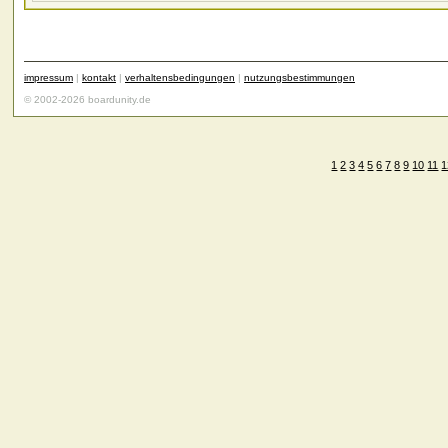
impressum
|
kontakt
|
verhaltensbedingungen
|
nutzungsbestimmungen
© 2002-2026 boardunity.de
1
2
3
4
5
6
7
8
9
10
11
1