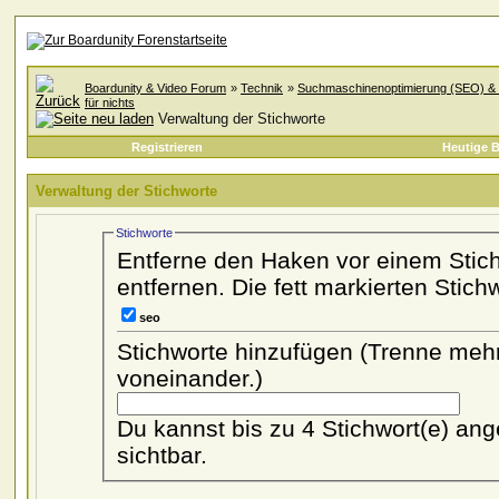
Boardunity & Video Forum
»
Technik
»
Suchmaschinenoptimierung (SEO) & 
für nichts
Verwaltung der Stichworte
Registrieren
Heutige B
Verwaltung der Stichworte
Stichworte
Entferne den Haken vor einem Sti
entfernen. Die fett markierten Stich
seo
Stichworte hinzufügen
(Trenne meh
voneinander.)
Du kannst bis zu 4 Stichwort(e) angeben. Stichwörter sind für al
sichtbar.